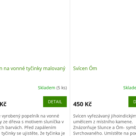
n na vonné tyčinky malovaný
Svícen Óm
Skladem
(5 ks)
Skla
DETAIL
D
 Kč
450 Kč
 vyrobený popelník na vonné
Svícen vyřezávaný jihoindický
ky ze dřeva s motivem sluníčka v
umělcem z místního kamene.
ch barvách. Před zapálením
Znázorňuje Slunce a Óm- symb
tyčinky se ujistěte, že tyčinka je
Svrchovaného. Umístěte na po