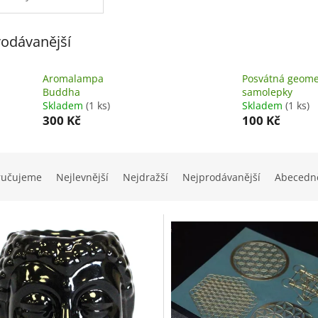
odávanější
Aromalampa
Posvátná geome
Buddha
samolepky
Skladem
(1 ks)
Skladem
(1 ks)
300 Kč
100 Kč
ručujeme
Nejlevnější
Nejdražší
Nejprodávanější
Abecedn