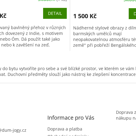
DETAIL
D
 Kč
1 500 Kč
ovaný bavlněný přehoz v různých
Nádherné stylové obrazy z díl
ch dovezený z Indie, s motivem
barmských umělců mají
 nebo Óm. Dá použít také jako
neopakovatelnou atmosféru tét
 nebo k zavěšení na zeď,
země" při pobřeží Bengálského
ivitě se meze nekladou. S
a Andamanského moře v Indi
ry...
oceánu, kterou...
O
v
 do bytu vytvoříte pro sebe a své blízké prostor, ve kterém se vám 
l
at. Duchovní předměty slouží jako nástroj ke zlepšení koncentrace
á
d
a
c
í
p
r
Doprava 
v
Informace pro Vás
nákupu na
k
y
Doprava a platba
@
dum-jogy.cz
v