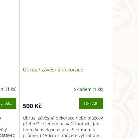
Ubrus / závěsná dekorace
dem
(1 ks)
Skladem
(1 ks)
ETAIL
DETAIL
500 Kč
m
Ubrus, závěsná dekorace nebo plážový
přehoz? Je jenom na vaší fantazii, jak
oly
tento kousek použijete. S kruhem o
dstavec
průměru 150cm si můžete vyhrát dle