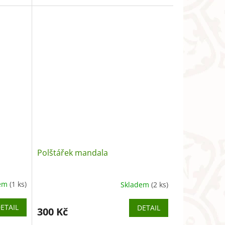
vrchní
vlastních představ.
Polštářek mandala
dem
(1 ks)
Skladem
(2 ks)
ETAIL
DETAIL
300 Kč