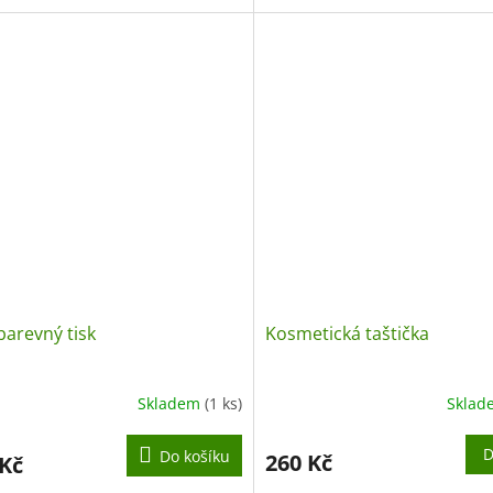
na tek, že popel z ní bude...
čajovou svíčku a po uzavření s
částí...
arevný tisk
Kosmetická taštička
Skladem
(1 ks)
Skla
D
Do košíku
260 Kč
 Kč