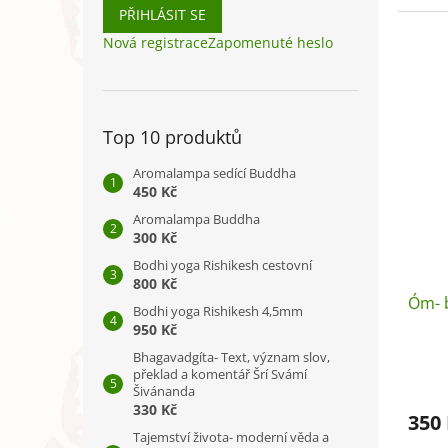
umístě
PŘIHLÁSIT SE
Nová registrace
Zapomenuté heslo
Top 10 produktů
Aromalampa sedící Buddha
450 Kč
Aromalampa Buddha
300 Kč
Bodhi yoga Rishikesh cestovní
800 Kč
Óm- b
Bodhi yoga Rishikesh 4,5mm
950 Kč
Bhagavadgíta- Text, význam slov,
překlad a komentář Šrí Svámí
Šivánanda
330 Kč
350
Tajemství života- moderní věda a