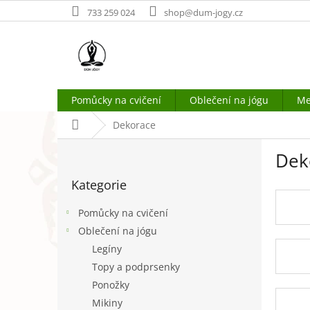
Přejít
733 259 024
shop@dum-jogy.cz
na
obsah
Pomůcky na cvičení
Oblečení na jógu
Me
Domů
Dekorace
P
Dek
o
Přeskočit
s
Kategorie
kategorie
t
r
Pomůcky na cvičení
a
Oblečení na jógu
n
Legíny
n
í
Topy a podprsenky
p
Ponožky
a
Mikiny