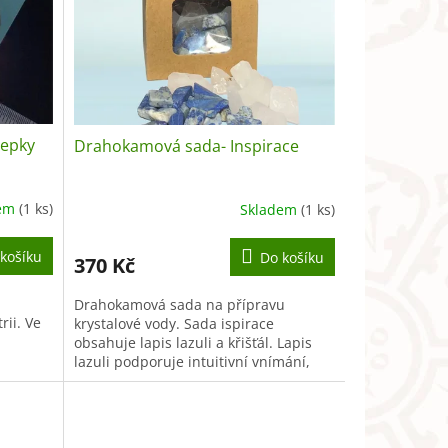
lepky
Drahokamová sada- Inspirace
dem
(1 ks)
Skladem
(1 ks)
košíku
Do košíku
370 Kč
Drahokamová sada na přípravu
ii. Ve
krystalové vody. Sada ispirace
obsahuje lapis lazuli a křišťál. Lapis
lazuli podporuje intuitivní vnímání,
jasné rozlišování, křišťál napomáhá...