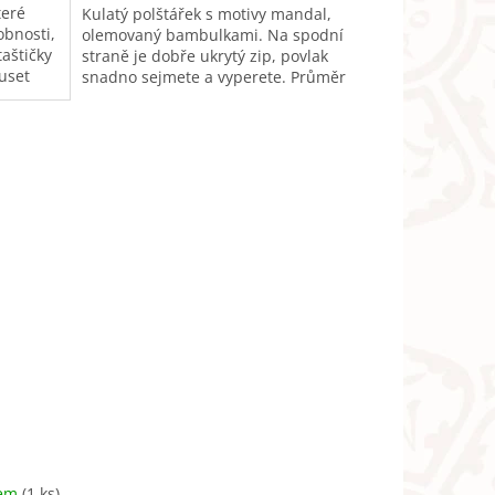
teré
Kulatý polštářek s motivy mandal,
obnosti,
olemovaný bambulkami. Na spodní
aštičky
straně je dobře ukrytý zip, povlak
uset
snadno sejmete a vyperete. Průměr
42cm. Mandala (v sanskrtu kruh) je...
dem
(1 ks)