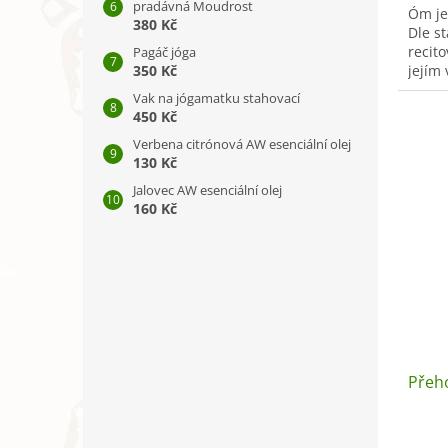
pradávná Moudrost
Óm je
380 Kč
Dle s
recit
Pagáč jóga
350 Kč
jejím
harmon
Vak na jógamatku stahovací
450 Kč
Verbena citrónová AW esenciální olej
130 Kč
Jalovec AW esenciální olej
160 Kč
Přeh