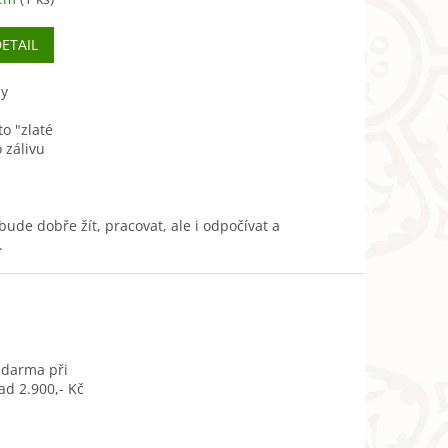
ETAIL
ny
o "zlaté
 zálivu
ckém
bude dobře žít, pracovat, ale i odpočívat a
.
zdarma při
d 2.900,- Kč