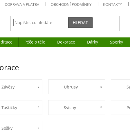
DOPRAVA A PLATBA
OBCHODNÍ PODMÍNKY
KONTAKTY
HLEDAT
ditace
Péče o tělo
Dekorace
Dárky
Šperky
orace
Závěsy
Ubrusy
S
Taštičky
Svícny
P
Sošky