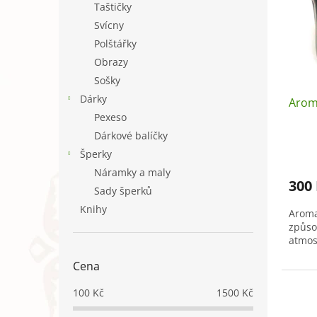
Taštičky
o
k
Svícny
d
t
u
ů
Polštářky
k
Obrazy
t
Sošky
ů
Dárky
Arom
Pexeso
Dárkové balíčky
Šperky
Náramky a maly
300
Sady šperků
Knihy
Aroma
způso
atmos
Cena
100
Kč
1500
Kč