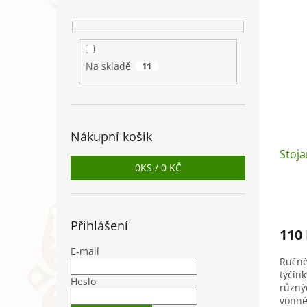
Na skladě
11
Nákupní košík
Stoja
0
KS /
0 KČ
Přihlášení
110
E-mail
Ručně
tyčin
Heslo
různý
vonné 