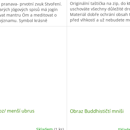
Originální taštička na zip, do k
 pranava- prvotní zvuk Stvoření.
uschováte všechny důležité dr
tarých jógových spisů má jogín
Materiál dobře ochrání obsah t
ovat mantru Óm a meditovat o
před vlhkostí a už nebudete m
 významu. Symbol krásně
prohledávat svůj velký batoh...
izuje prostředí pro praxi jógy...
oz/ menší ubrus
Obraz Buddhističtí mniši
Skladem
(1 ks)
Skla