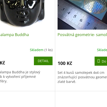
alampa Buddha
Posvátná geometrie- samo
Skladem
(1 ks)
Skla
DETAIL
Do 
 Kč
100 Kč
lampa Buddha je stylový
Set 4 kusů samolepek 4x4 cm
b k vytvoření příjemné
znázorňující posvátnou geometr
féry.
zlaté barvě.