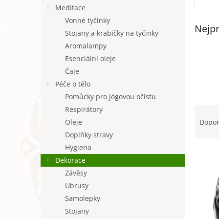
n
Meditace
e
Vonné tyčinky
l
Nejpr
Stojany a krabičky na tyčinky
Aromalampy
Esenciální oleje
Čaje
Péče o tělo
Pomůcky pro jógovou očistu
Ř
Respirátory
a
Oleje
Dopo
z
Doplňky stravy
e
Hygiena
V
n
Dekorace
ý
í
p
p
Závěsy
i
r
Ubrusy
s
o
Samolepky
p
d
Stojany
r
u