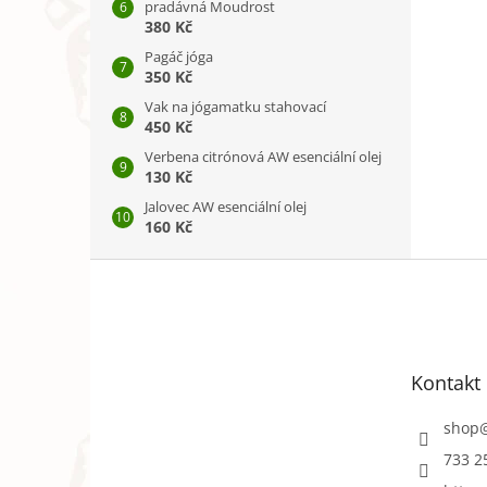
pradávná Moudrost
380 Kč
Pagáč jóga
350 Kč
Vak na jógamatku stahovací
450 Kč
Verbena citrónová AW esenciální olej
130 Kč
Jalovec AW esenciální olej
160 Kč
Z
á
p
a
t
Kontakt
í
shop
733 2