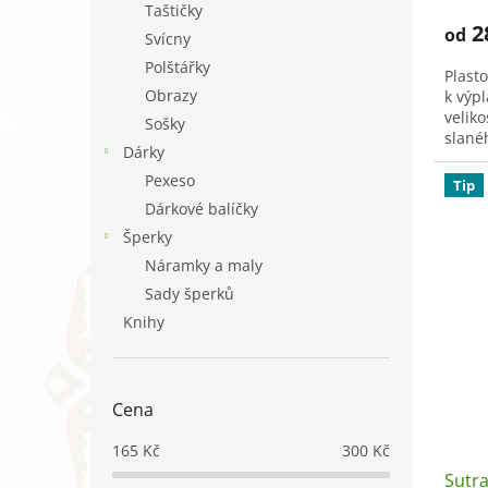
Taštičky
2
od
Svícny
Polštářky
Plast
Obrazy
k výp
velik
Sošky
slané
Dárky
Světle
Pexeso
Tip
Dárkové balíčky
Šperky
Náramky a maly
Sady šperků
Knihy
Cena
165
Kč
300
Kč
Sutra