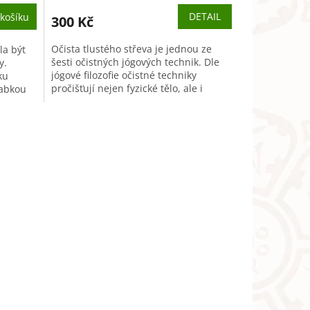
DETAIL
košíku
300 Kč
Očista tlustého střeva je jednou ze
la být
šesti očistných jógových technik. Dle
y.
jógové filozofie očistné techniky
ku
pročišťují nejen fyzické tělo, ale i
rabkou
energetické dráhy. Vhodnost...
a...