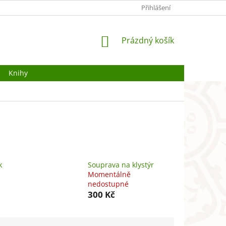
O NÁS
OCHRANA OSOBNÍCH ÚDAJŮ
Přihlášení
JAK POUŽÍVÁME COOKI
NÁKUPNÍ
Prázdný košík
KOŠÍK
Knihy
k
Souprava na klystýr
Momentálně
nedostupné
300 Kč