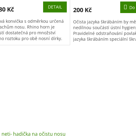
DETAIL
Do 
80 Kč
200 Kč
ová konvička s odměrkou určená
Očista jazyka škrábáním by mě
lachům nosu. Rhino horn je
nedílnou součástí ústní hygien
ostí dostatečná pro množství
Pravidelné odstraňování povla
ho roztoku pro obě nosní dírky.
jazyka škrábáním speciální šk
 zelená konvička je vhodná pro...
přispívá ke zdraví ústní dutiny 
 neti- hadička na očistu nosu