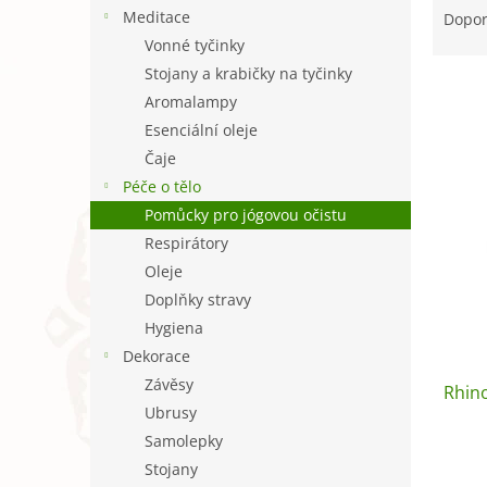
n
a
Meditace
Dopo
e
z
Vonné tyčinky
l
e
Stojany a krabičky na tyčinky
V
n
Aromalampy
ý
í
Esenciální oleje
p
p
i
r
Čaje
s
o
Péče o tělo
p
d
Pomůcky pro jógovou očistu
r
u
Respirátory
o
k
Oleje
d
t
u
ů
Doplňky stravy
k
Hygiena
t
Dekorace
ů
Závěsy
Rhin
Ubrusy
Samolepky
Stojany