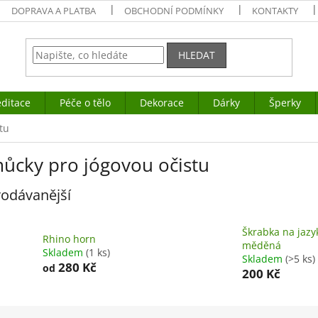
DOPRAVA A PLATBA
OBCHODNÍ PODMÍNKY
KONTAKTY
HLEDAT
ditace
Péče o tělo
Dekorace
Dárky
Šperky
tu
ůcky pro jógovou očistu
odávanější
Škrabka na jazy
Rhino horn
měděná
Skladem
(1 ks)
Skladem
(>5 ks)
280 Kč
od
200 Kč