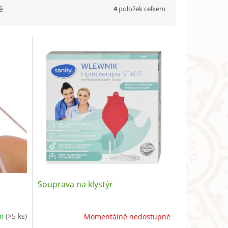
4
položek celkem
ě
Souprava na klystýr
em
(>5 ks)
Momentálně nedostupné