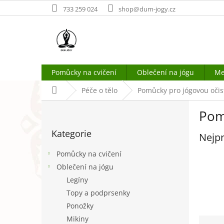
Přejít
733 259 024
shop@dum-jogy.cz
na
obsah
Pomůcky na cvičení
Oblečení na jógu
Me
Domů
Péče o tělo
Pomůcky pro jógovou očis
P
Pom
o
Přeskočit
s
Kategorie
kategorie
Nejpr
t
r
Pomůcky na cvičení
a
Oblečení na jógu
n
Legíny
n
í
Topy a podprsenky
p
Ponožky
a
Ř
Mikiny