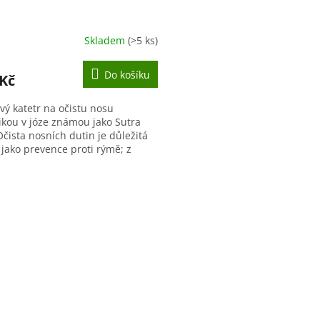
Skladem
(>5 ks)
Do košíku
 Kč
ý katetr na očistu nosu
ikou v józe známou jako Sutra
Očista nosních dutin je důležitá
 jako prevence proti rýmě; z
etického hlediska pročisťujeme...
O
v
l
á
d
a
c
í
p
r
v