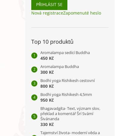
PŘIHLÁSIT SE
Nová registrace
Zapomenuté heslo
Top 10 produktů
Aromalampa sedící Buddha
450 Kč
Aromalampa Buddha
300 Kč
Bodhi yoga Rishikesh cestovní
800 Kč
Bodhi yoga Rishikesh 4,5mm
950 Kč
Bhagavadgíta- Text, význam slov,
překlad a komentář Šrí Svámí
Šivánanda
330 Kč
Tajemství života- moderní věda a