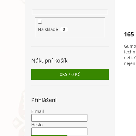
Na skladě
3
165
Gumov
techn
neti. 
Nákupní košík
nejen
energ
0
KS /
0 KČ
Přihlášení
E-mail
Heslo