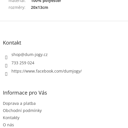
materiál
:
100% polyester
rozměry
:
20x13cm
Z
á
p
a
Kontakt
t
í
shop
@
dum-jogy.cz
733 259 024
https://www.facebook.com/dumjogy/
Informace pro Vás
Doprava a platba
Obchodní podmínky
Kontakty
O nás