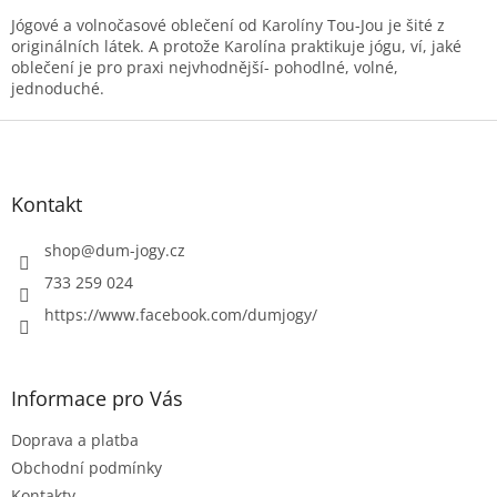
a
c
Jógové a volnočasové oblečení od Karolíny Tou-Jou je šité z
í
originálních látek. A protože Karolína praktikuje jógu, ví, jaké
p
oblečení je pro praxi nejvhodnější- pohodlné, volné,
r
jednoduché.
v
k
Z
y
á
v
p
ý
a
Kontakt
p
t
i
í
shop
@
dum-jogy.cz
s
u
733 259 024
https://www.facebook.com/dumjogy/
Informace pro Vás
Doprava a platba
Obchodní podmínky
Kontakty