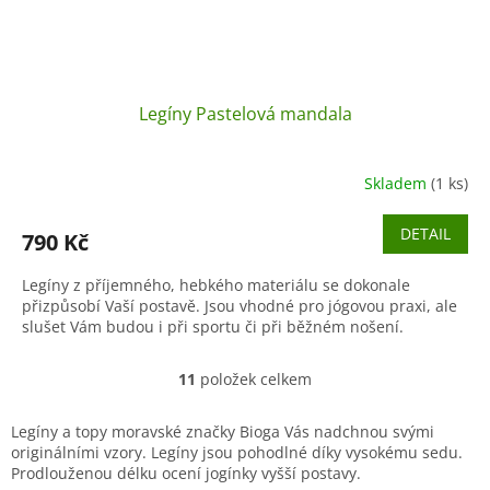
Legíny Pastelová mandala
Skladem
(1 ks)
DETAIL
790 Kč
Legíny z příjemného, hebkého materiálu se dokonale
přizpůsobí Vaší postavě. Jsou vhodné pro jógovou praxi, ale
slušet Vám budou i při sportu či při běžném nošení.
11
položek celkem
O
v
l
Legíny a topy moravské značky Bioga Vás nadchnou svými
á
originálními vzory. Legíny jsou pohodlné díky vysokému sedu.
d
Prodlouženou délku ocení jogínky vyšší postavy.