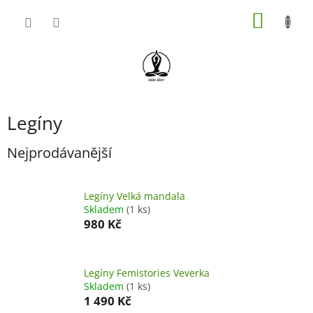
Přejít
NÁKUP
na
obsah
KOŠÍK
Legíny
Nejprodávanější
Legíny Velká mandala
Skladem
(1 ks)
980 Kč
Legíny Femistories Veverka
Skladem
(1 ks)
1 490 Kč