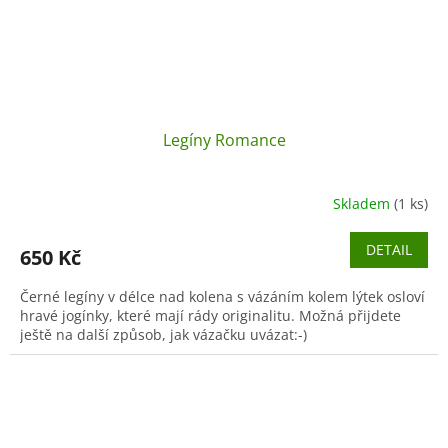
Legíny Romance
Skladem
(1 ks)
DETAIL
650 Kč
Černé legíny v délce nad kolena s vázáním kolem lýtek osloví
hravé jogínky, které mají rády originalitu. Možná přijdete
ještě na další způsob, jak vázačku uvázat:-)