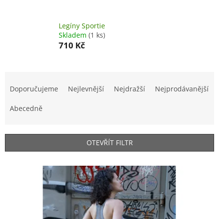
Legíny Sportie
Skladem
(1 ks)
710 Kč
Ř
a
Doporučujeme
Nejlevnější
Nejdražší
Nejprodávanější
z
e
Abecedně
n
í
p
OTEVŘÍT FILTR
r
o
V
d
ý
u
p
k
i
t
s
ů