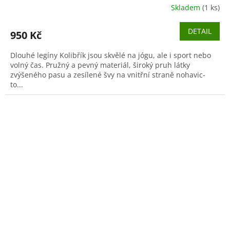
Skladem
(1 ks)
DETAIL
950 Kč
Dlouhé legíny Kolibřík jsou skvělé na jógu, ale i sport nebo
volný čas. Pružný a pevný materiál, široký pruh látky
zvýšeného pasu a zesílené švy na vnitřní straně nohavic-
to...