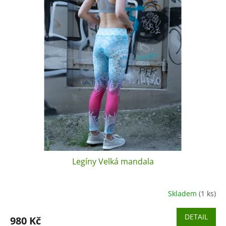
p
r
o
d
u
k
t
ů
Legíny Velká mandala
Skladem
(1 ks)
DETAIL
980 Kč