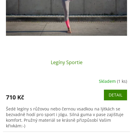
Legíny Sportie
Skladem
(1 ks)
DETAIL
710 Kč
Šedé legíny s růžovou nebo černou vsadkou na lýtkách se
bezvadně hodí pro sport i jógu. Silná guma v pase zajišťuje
komfort. Pružný materiál se krásně přizpůsobí Vašim
křivkám:-)