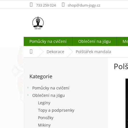
Přejít
733 259 024
shop@dum-jogy.cz
na
obsah
Pomůcky na cvičení
Oblečení na jógu
Me
Domů
Dekorace
Polštářek mandala
P
Pol
o
Přeskočit
s
Kategorie
kategorie
t
r
Pomůcky na cvičení
a
Oblečení na jógu
n
Legíny
n
í
Topy a podprsenky
p
Ponožky
a
Mikiny