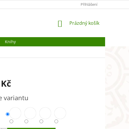
O NÁS
OCHRANA OSOBNÍCH ÚDAJŮ
Přihlášení
JAK POUŽÍVÁME COOKI
NÁKUPNÍ
Prázdný košík
KOŠÍK
Knihy
 Kč
e variantu