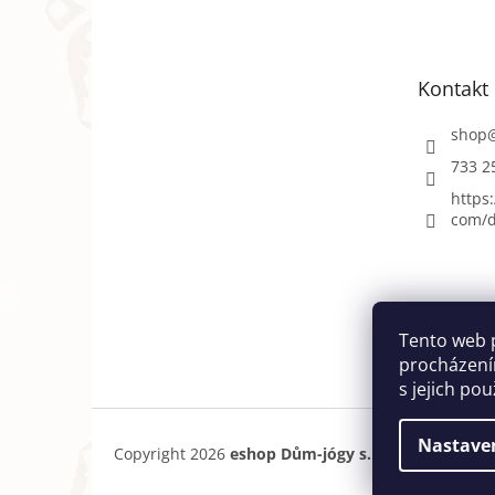
p
a
t
Kontakt
í
shop
733 2
https
com/d
Tento web 
procházení
s jejich po
Nastave
Copyright 2026
eshop Dům-jógy s.r.o.
. Všechna pr