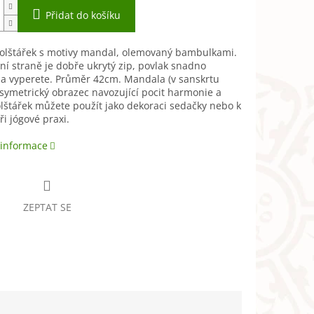
Přidat do košíku
polštářek s motivy mandal, olemovaný bambulkami.
í straně je dobře ukrytý zip, povlak snadno
 a vyperete. Průměr 42cm. Mandala (v sanskrtu
 symetrický obrazec navozující pocit harmonie a
olštářek můžete použít jako dekoraci sedačky nebo k
ři jógové praxi.
 informace
ZEPTAT SE