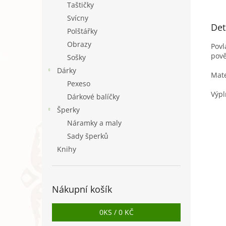
Taštičky
Svícny
Det
Polštářky
Obrazy
Povl
pov
Sošky
Dárky
Mate
Pexeso
Výpl
Dárkové balíčky
Šperky
Náramky a maly
Sady šperků
Knihy
Nákupní košík
0
KS /
0 KČ