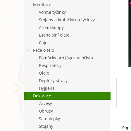
n
Meditace
e
Vonné tyčinky
l
Stojany a krabičky na tyčinky
Aromalampy
Esenciální oleje
Čaje
Péče o tělo
Pomůcky pro jógovou očistu
Respirátory
Oleje
Doplňky stravy
Hygiena
Dekorace
Závěsy
Ubrusy
Samolepky
Stojany
Popi