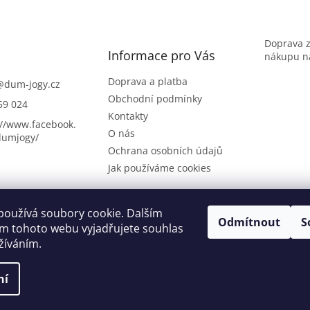
Doprava 
Informace pro Vás
nákupu na
Doprava a platba
@
dum-jogy.cz
Obchodní podmínky
59 024
Kontakty
://www.facebook.
O nás
umjogy/
Ochrana osobních údajů
Jak používáme cookies
používá soubory cookie. Dalším
Odmítnout
S
Dům jógy Praha
m tohoto webu vyjadřujete souhlas
užíváním.
ní
áva vyhrazena.
Upravit nastavení cookies