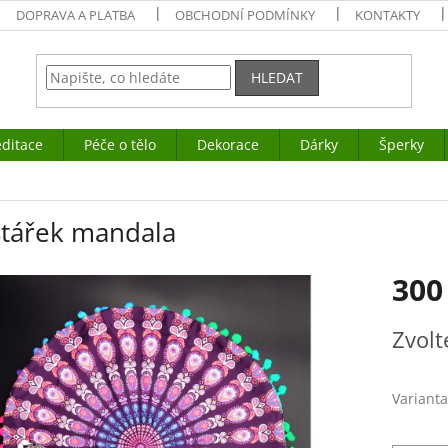
DOPRAVA A PLATBA
OBCHODNÍ PODMÍNKY
KONTAKTY
HLEDAT
ditace
Péče o tělo
Dekorace
Dárky
Šperky
štářek mandala
300
Měrná
Zvolt
cena:
Varianta