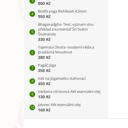
800 Kč
Bodhi yoga Rishikesh 4,5mm
950 Kč
Bhagavadgíta- Text, význam slov,
překlad a komentář Šrí Svámí
Šivánanda
330 Kč
Tajemství života- moderní věda a
pradávná Moudrost
380 Kč
Pagáč jóga
350 Kč
Vak na jógamatku stahovací
450 Kč
Verbena citrónová AW esenciální olej
130 Kč
Jalovec AW esenciální olej
160 Kč
Z
á