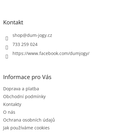
Z
á
p
a
Kontakt
t
í
shop
@
dum-jogy.cz
733 259 024
https://www.facebook.com/dumjogy/
Informace pro Vás
Doprava a platba
Obchodní podmínky
Kontakty
O nás
Ochrana osobních údajů
Jak používáme cookies