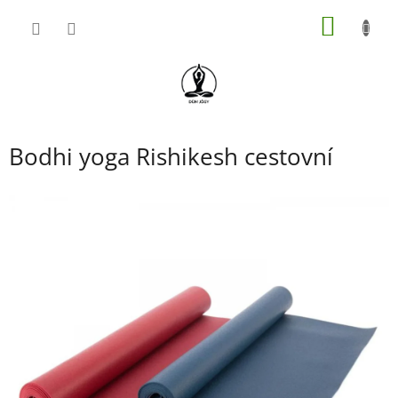
Přejít
NÁKUP
na
obsah
KOŠÍK
Bodhi yoga Rishikesh cestovní