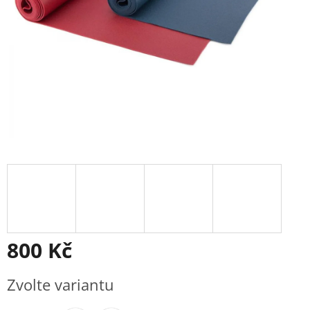
800 Kč
Měrná
Zvolte variantu
cena: