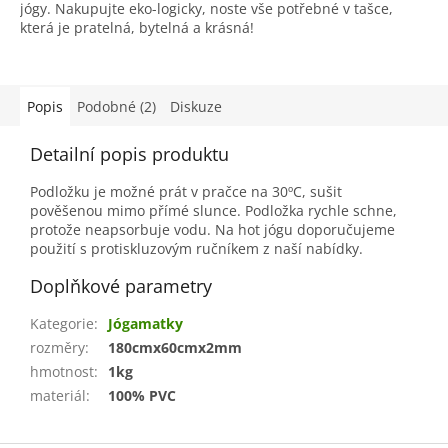
jógy. Nakupujte eko-logicky, noste vše potřebné v tašce,
která je pratelná, bytelná a krásná!
Popis
Podobné (2)
Diskuze
Detailní popis produktu
Podložku je možné prát v pračce na 30ºC, sušit
pověšenou mimo přímé slunce. Podložka rychle schne,
protože neapsorbuje vodu. Na hot jógu doporučujeme
použití s protiskluzovým ručníkem z naší nabídky.
Doplňkové parametry
Kategorie
:
Jógamatky
rozměry
:
180cmx60cmx2mm
hmotnost
:
1kg
materiál
:
100% PVC