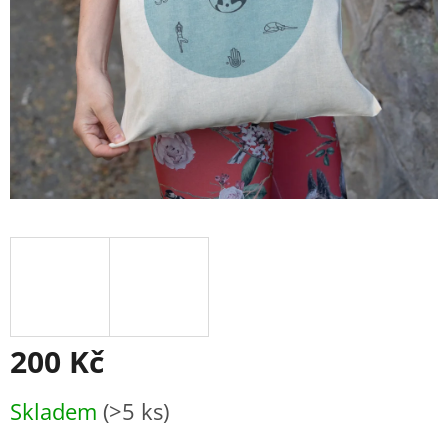
200 Kč
Měrná
Skladem
(>5 ks)
cena: