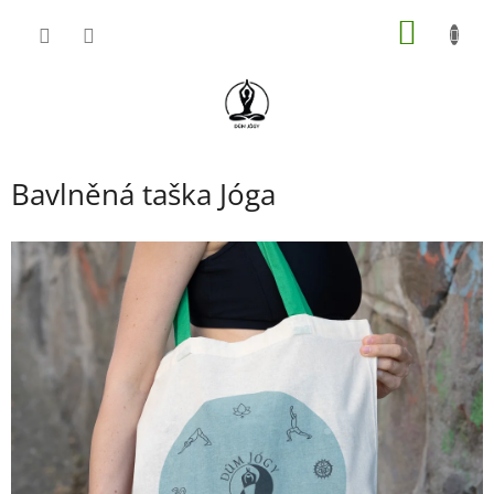
Přejít
NÁKUP
na
obsah
KOŠÍK
Bavlněná taška Jóga