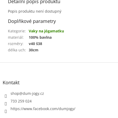
Detailní popis produktu
Popis produktu není dostupný
Doplňkové parametry
Kategorie
:
Vaky na jógamatku
materiál
:
100% bavlna
rozměry
:
v40 š38
délka uch
:
30cm
Z
á
p
a
Kontakt
t
í
shop
@
dum-jogy.cz
733 259 024
https://www.facebook.com/dumjogy/