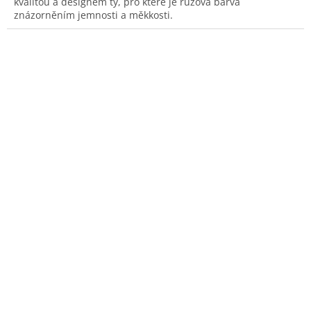
kvalitou a designem ty, pro které je růžová barva
znázorněním jemnosti a měkkosti.