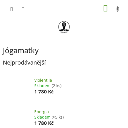
Přejít
NÁKUP
na
obsah
KOŠÍK
Jógamatky
Nejprodávanější
Violentila
Skladem
(2 ks)
1 780 Kč
Energia
Skladem
(>5 ks)
1 780 Kč