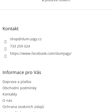
O
v
l
Z
á
á
d
p
a
a
Kontakt
c
t
í
í
shop
@
dum-jogy.cz
p
r
733 259 024
v
https://www.facebook.com/dumjogy/
k
y
v
ý
Informace pro Vás
p
i
Doprava a platba
s
u
Obchodní podmínky
Kontakty
O nás
Ochrana osobních údajů