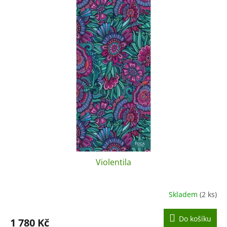
p
r
o
d
u
k
t
ů
Violentila
Skladem
(2 ks)
Do košíku
1 780 Kč