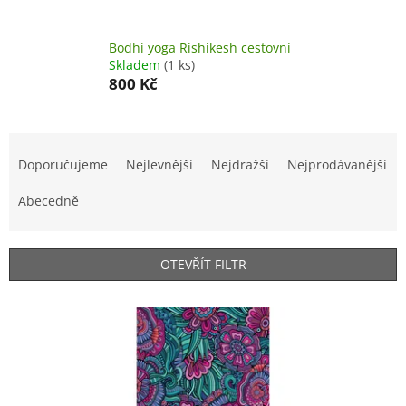
Bodhi yoga Rishikesh cestovní
Skladem
(1 ks)
800 Kč
Ř
a
Doporučujeme
Nejlevnější
Nejdražší
Nejprodávanější
z
e
Abecedně
n
í
p
OTEVŘÍT FILTR
r
o
V
d
ý
u
p
k
i
t
s
ů