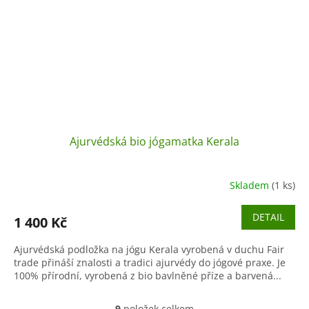
Ajurvédská bio jógamatka Kerala
Skladem
(1 ks)
DETAIL
1 400 Kč
Ajurvédská podložka na jógu Kerala vyrobená v duchu Fair
trade přináší znalosti a tradici ajurvédy do jógové praxe. Je
100% přírodní, vyrobená z bio bavlněné příze a barvená...
9
položek celkem