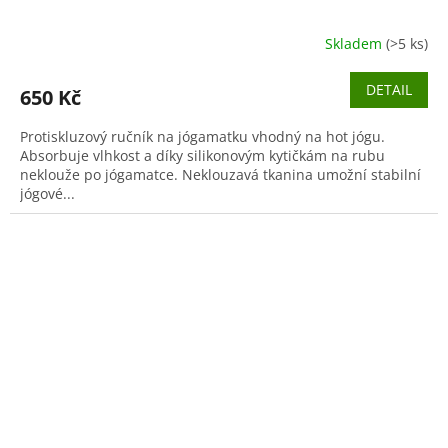
Skladem
(>5 ks)
DETAIL
650 Kč
Protiskluzový ručník na jógamatku vhodný na hot jógu.
Absorbuje vlhkost a díky silikonovým kytičkám na rubu
neklouže po jógamatce. Neklouzavá tkanina umožní stabilní
jógové...