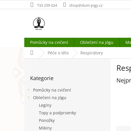
Přejít
733 259 024
shop@dum-jogy.cz
na
obsah
Pomůcky na cvičení
Oblečení na jógu
Me
Domů
Péče o tělo
Respirátory
P
Res
o
Přeskočit
s
Kategorie
kategorie
Nejpr
t
r
Pomůcky na cvičení
a
Oblečení na jógu
n
Legíny
n
í
Topy a podprsenky
p
Ponožky
a
Ř
Mikiny