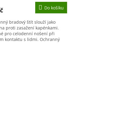
Do košíku
č
nný bradový štít slouží jako
na proti zasažení kapénkami.
é pro celodenní nošení při
ém kontaktu s lidmi. Ochranný
e vhodnou alternativou pro
e...
O
v
l
á
d
a
c
í
p
r
v
k
y
v
ý