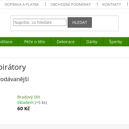
DOPRAVA A PLATBA
OBCHODNÍ PODMÍNKY
KONTAKTY
HLEDAT
ditace
Péče o tělo
Dekorace
Dárky
Šperky
pirátory
odávanější
Bradový štít
Skladem
(>5 ks)
60 Kč