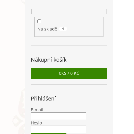
Na skladě
1
Nákupní košík
0
KS /
0 KČ
Přihlášení
E-mail
Heslo