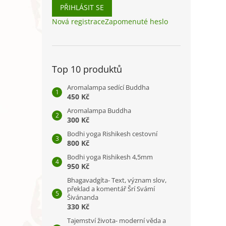
PŘIHLÁSIT SE
Nová registrace
Zapomenuté heslo
Top 10 produktů
Aromalampa sedící Buddha
450 Kč
Aromalampa Buddha
300 Kč
Bodhi yoga Rishikesh cestovní
800 Kč
Bodhi yoga Rishikesh 4,5mm
950 Kč
Bhagavadgíta- Text, význam slov,
překlad a komentář Šrí Svámí
Šivánanda
330 Kč
Tajemství života- moderní věda a