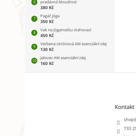
pradávná Moudrost
380 Kč
Pagáč jóga
350 Kč
Vak na jógamatku stahovací
450 Kč
Verbena citrónová AW esenciální olej
130 Kč
Jalovec AW esenciální olej
160 Kč
Z
á
p
a
t
Kontakt
í
shop
733 2