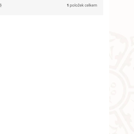
1
položek celkem
ě