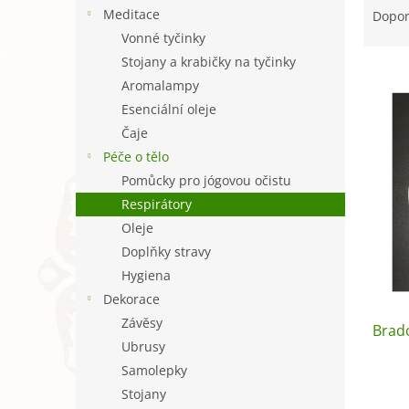
n
a
Meditace
Dopo
e
z
Vonné tyčinky
l
e
Stojany a krabičky na tyčinky
V
n
Aromalampy
ý
í
Esenciální oleje
p
p
i
r
Čaje
s
o
Péče o tělo
p
d
Pomůcky pro jógovou očistu
r
u
Respirátory
o
k
Oleje
d
t
u
ů
Doplňky stravy
k
Hygiena
t
Dekorace
ů
Závěsy
Brado
Ubrusy
Samolepky
Stojany