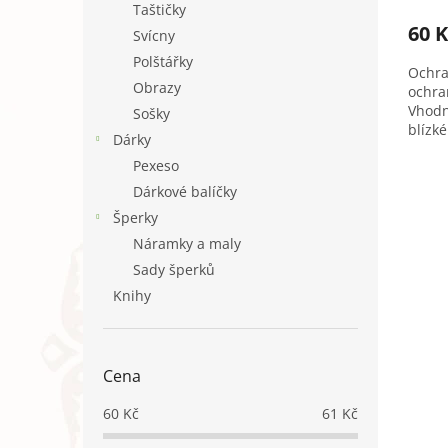
Taštičky
60 K
Svícny
Polštářky
Ochra
Obrazy
ochra
Vhodn
Sošky
blízk
Dárky
štít j
Pexeso
jedinc
Dárkové balíčky
Šperky
Náramky a maly
Sady šperků
Knihy
Cena
60
Kč
61
Kč