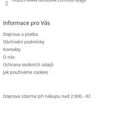
k
y
v
ý
Informace pro Vás
p
i
Doprava a platba
s
u
Obchodní podmínky
Kontakty
O nás
Ochrana osobních údajů
Jak používáme cookies
Doprava zdarma při nákupu nad 2.900,- Kč