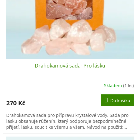
k
t
ů
Drahokamová sada- Pro lásku
Skladem
(1 ks)
Do košíku
270 Kč
Drahokamová sada pro přípravu krystalové vody. Sada pro
lásku obsahuje růženín, který podporuje bezpodmínečné
přijetí, lásku, soucit ke všemu a všem. Návod na použití:...