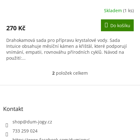
Skladem
(1 ks)
Do košíku
270 Kč
Drahokamová sada pro přípravu krystalové vody. Sada
Intuice obsahuje měsíční kámen a křišťál, které podporují
vnímání, empatii, rovnováhu přírodních cyklů. Návod na
použití:...
2
položek celkem
O
v
l
Z
á
á
d
p
a
a
Kontakt
c
t
í
í
shop
@
dum-jogy.cz
p
r
733 259 024
v
https://www.facebook.com/dumjogy/