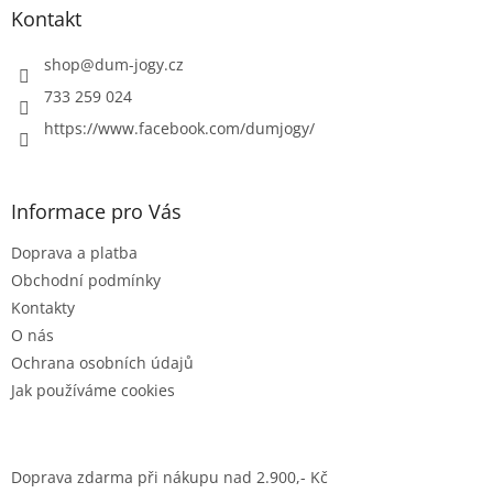
a
Kontakt
t
í
shop
@
dum-jogy.cz
733 259 024
https://www.facebook.com/dumjogy/
Informace pro Vás
Doprava a platba
Obchodní podmínky
Kontakty
O nás
Ochrana osobních údajů
Jak používáme cookies
Doprava zdarma při nákupu nad 2.900,- Kč