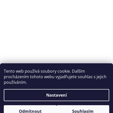
Dům jógy Praha
Tento web používá soubory cookie. Dalším
procházením tohoto webu vyjadřujete souhlas s jejich
používáním.
Vytvořil Shoptet
Nastavení
Copyright 2026
eshop Dům-jógy s.r.o.
. Všechna práva
Odmítnout
Souhlasím
vyhrazena.
Upravit nastavení cookies