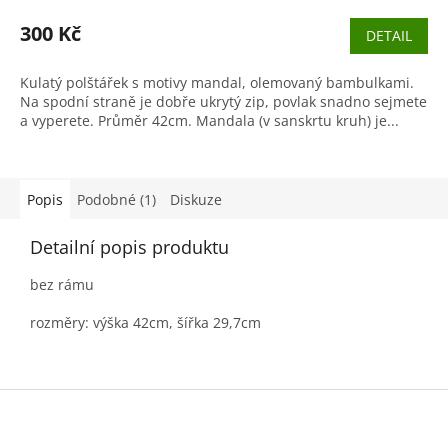
300 Kč
DETAIL
Kulatý polštářek s motivy mandal, olemovaný bambulkami.
Na spodní straně je dobře ukrytý zip, povlak snadno sejmete
a vyperete. Průměr 42cm. Mandala (v sanskrtu kruh) je...
Popis
Podobné (1)
Diskuze
Detailní popis produktu
bez rámu
rozměry: výška 42cm, šířka 29,7cm
Z
á
p