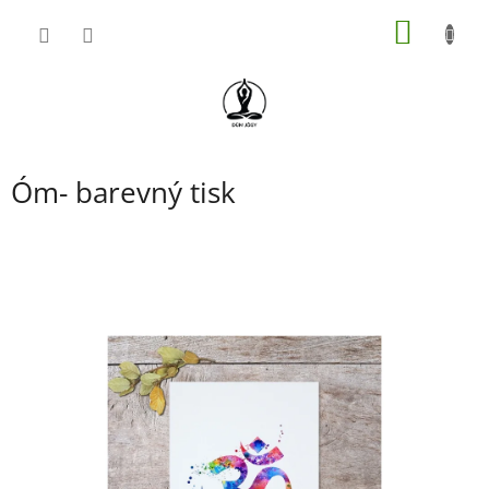
Přejít
NÁKUP
na
obsah
KOŠÍK
Óm- barevný tisk