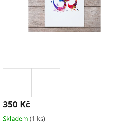
350 Kč
Měrná
Skladem
(1 ks)
cena: