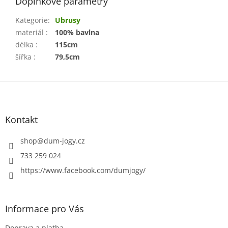
Doplňkové parametry
Kategorie
:
Ubrusy
materiál
:
100% bavlna
délka
:
115cm
šířka
:
79,5cm
Z
á
p
a
Kontakt
t
í
shop
@
dum-jogy.cz
733 259 024
https://www.facebook.com/dumjogy/
Informace pro Vás
Doprava a platba