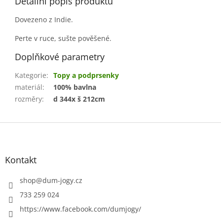
Detailní popis produktu
Dovezeno z Indie.
Perte v ruce, sušte pověšené.
Doplňkové parametry
Kategorie
:
Topy a podprsenky
materiál
:
100% bavlna
rozměry
:
d 344x š 212cm
Z
á
p
a
Kontakt
t
í
shop
@
dum-jogy.cz
733 259 024
https://www.facebook.com/dumjogy/