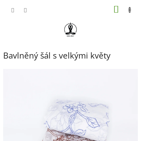
Přejít
NÁKUP
na
obsah
KOŠÍK
Bavlněný šál s velkými květy