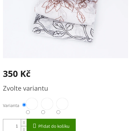
350 Kč
Měrná
Zvolte variantu
cena:
Varianta
Přidat do košíku