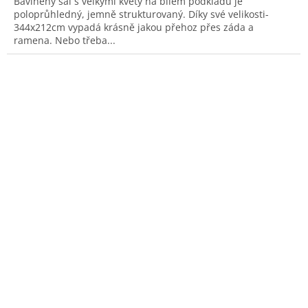
Bavlněný šál s velkými květy na bílém podkladu je
poloprůhledný, jemně strukturovaný. Díky své velikosti-
344x212cm vypadá krásně jakou přehoz přes záda a
ramena. Nebo třeba...