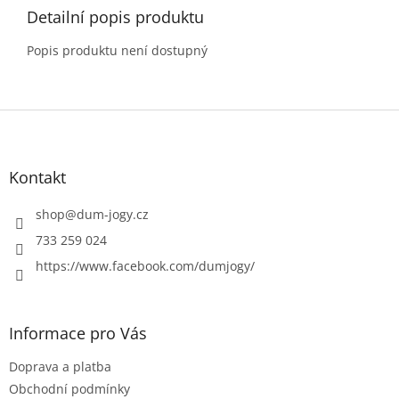
Detailní popis produktu
Popis produktu není dostupný
Z
á
p
a
Kontakt
t
í
shop
@
dum-jogy.cz
733 259 024
https://www.facebook.com/dumjogy/
Informace pro Vás
Doprava a platba
Obchodní podmínky