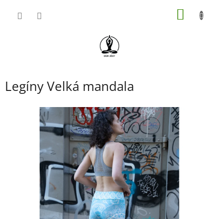
Přejít
NÁKUP
na
obsah
KOŠÍK
Legíny Velká mandala