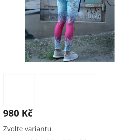
980 Kč
Měrná
Zvolte variantu
cena: