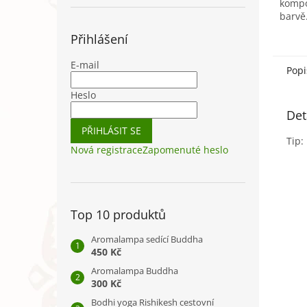
kompo
barvě
navle
Přihlášení
dají s
zápěst
E-mail
Popi
Heslo
Det
PŘIHLÁSIT SE
Tip:
Nová registrace
Zapomenuté heslo
Top 10 produktů
Aromalampa sedící Buddha
450 Kč
Aromalampa Buddha
300 Kč
Bodhi yoga Rishikesh cestovní