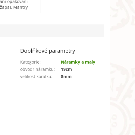
ání opakování
podporuje vitalitu, zároveň
žapa). Mantry
však tlumí přebytečnou
t opakovány za
energii a tím chrání před
čelem. Společným
duševní...
ale dosažení
Ametyst...
Doplňkové parametry
Kategorie
:
Náramky a maly
obvodr náramku
:
19cm
velikost korálku
:
8mm