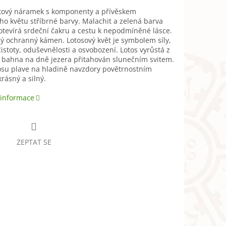
tový náramek s komponenty a přívěskem
ho květu stříbrné barvy. Malachit a zelená barva
tevírá srdeční čakru a cestu k nepodmíněné lásce.
lný ochranný kámen. Lotosový květ je symbolem síly,
čistoty, oduševnělosti a osvobození. Lotos vyrůstá z
 bahna na dně jezera přitahován slunečním svitem.
osu plave na hladině navzdory povětrnostním
krásný a silný.
 informace
ZEPTAT SE