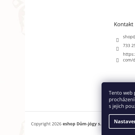
p
a
t
Kontakt
í
shop
733 2
https
com/d
Tento web 
procházení
s jejich po
Nastave
Copyright 2026
eshop Dům-jógy s.r.o.
. Všechna pr