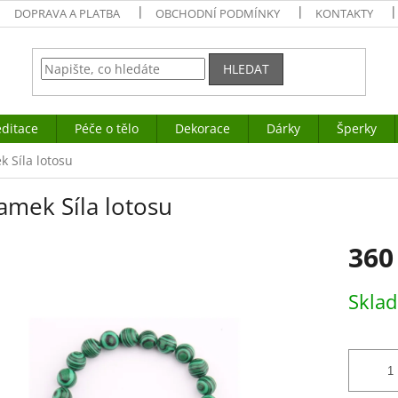
DOPRAVA A PLATBA
OBCHODNÍ PODMÍNKY
KONTAKTY
HLEDAT
ditace
Péče o tělo
Dekorace
Dárky
Šperky
 Síla lotosu
amek Síla lotosu
360
Měrná
Skla
cena: