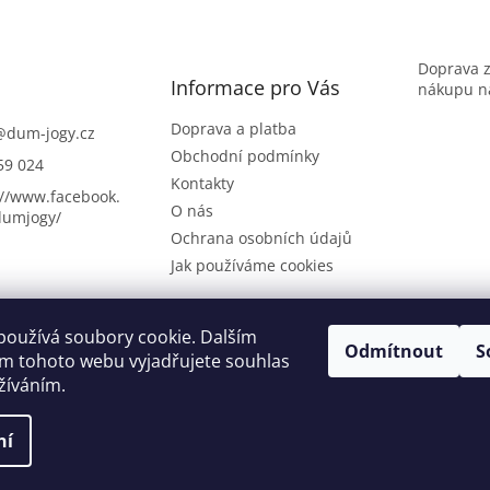
Doprava 
Informace pro Vás
nákupu na
Doprava a platba
@
dum-jogy.cz
Obchodní podmínky
59 024
Kontakty
://www.facebook.
O nás
umjogy/
Ochrana osobních údajů
Jak používáme cookies
používá soubory cookie. Dalším
Odmítnout
S
Dům jógy Praha
m tohoto webu vyjadřujete souhlas
užíváním.
ní
áva vyhrazena.
Upravit nastavení cookies