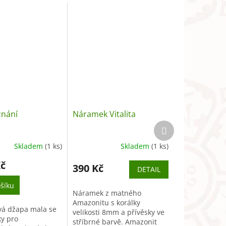
znání
Náramek Vitalita
Další
produkt
Skladem
(1 ks)
Skladem
(1 ks)
Kč
390 Kč
DETAIL
šíku
Náramek z matného
Amazonitu s korálky
vá džapa mala se
velikosti 8mm a přívěsky ve
ky pro
stříbrné barvě. Amazonit