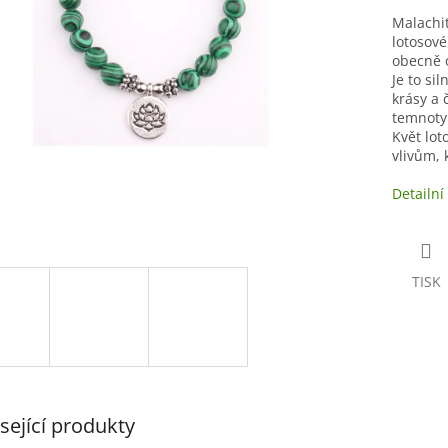
Malachi
lotosové
obecně o
Je to si
krásy a 
temnoty
Květ lot
vlivům, 
Detailní
TISK
sející produkty