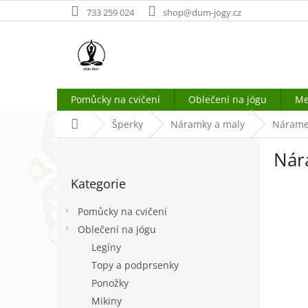
Přejít
733 259 024
shop@dum-jogy.cz
na
obsah
Pomůcky na cvičení
Oblečení na jógu
Me
Domů
Šperky
Náramky a maly
Náramek
P
Nár
o
Přeskočit
s
Kategorie
kategorie
t
r
Pomůcky na cvičení
a
Oblečení na jógu
n
Legíny
n
í
Topy a podprsenky
p
Ponožky
a
Mikiny