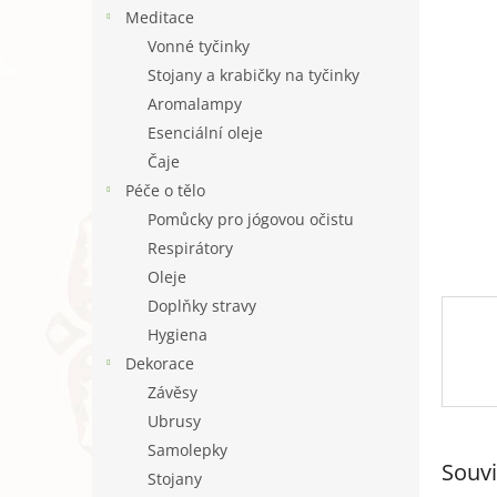
n
Meditace
e
Vonné tyčinky
l
Stojany a krabičky na tyčinky
Aromalampy
Esenciální oleje
Čaje
Péče o tělo
Pomůcky pro jógovou očistu
Respirátory
Oleje
Doplňky stravy
Hygiena
Dekorace
Závěsy
Ubrusy
Samolepky
Souvi
Stojany