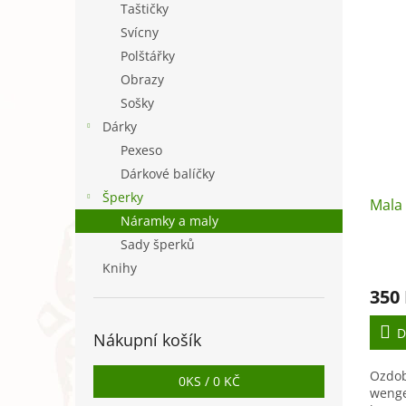
Taštičky
Svícny
Polštářky
Obrazy
Sošky
Dárky
Pexeso
Dárkové balíčky
Šperky
Mala 
Náramky a maly
Sady šperků
Knihy
350
D
Nákupní košík
Ozdob
0
KS /
0 KČ
wenge