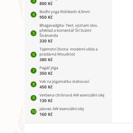
800 Kč
Bodhi yoga Rishikesh 4,5mm
950 Kč
Bhagavadgíta- Text, význam slov,
překlad a komentář Šrí Svámí
Šivánanda
330 Kč
Tajemství života- moderní věda a
pradávná Moudrost
380 Kč
Pagáč jóga
350 Kč
Vak na jógamatku stahovací
450 Kč
Verbena citrónová AW esenciální olej
130 Kč
Jalovec AW esenciální olej
160 Kč
Z
á