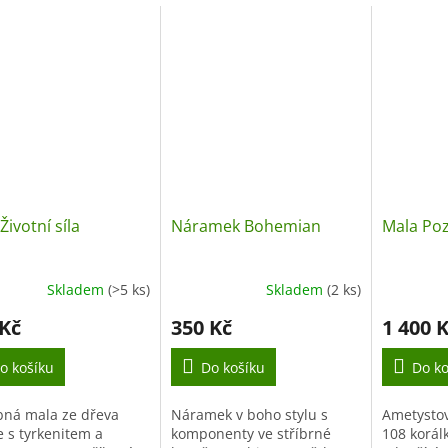
Životní síla
Náramek Bohemian
Mala Po
Skladem
(>5 ks)
Skladem
(2 ks)
 Kč
350 Kč
1 400 
o košíku
Do košíku
Do ko
ná mala ze dřeva
Náramek v boho stylu s
Ametysto
 s tyrkenitem a
komponenty ve stříbrné
108 korál