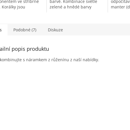
nentem ve stříbrné
barvě. Kombinace světle
odpočítáv
. Korálky jsou
zelené a hnědé barvy
manter (d
čené na gumičce a
korálků je jemná a přitom
mohou bý
e obtočit 4x kolem
výrazná. Náramek je
různým ú
í.
navlečený na silnější gumě,
cílem je 
pohodlně ho...
osvícení. 
s
Podobné (7)
Diskuze
ailní popis produktu
 kombinujte s náramkem z růženínu z naší nabídky.