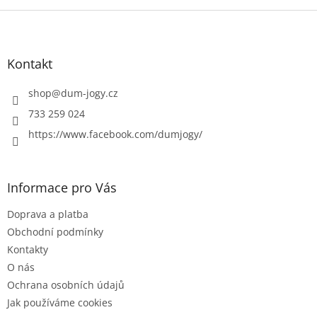
Z
á
p
a
Kontakt
t
í
shop
@
dum-jogy.cz
733 259 024
https://www.facebook.com/dumjogy/
Informace pro Vás
Doprava a platba
Obchodní podmínky
Kontakty
O nás
Ochrana osobních údajů
Jak používáme cookies