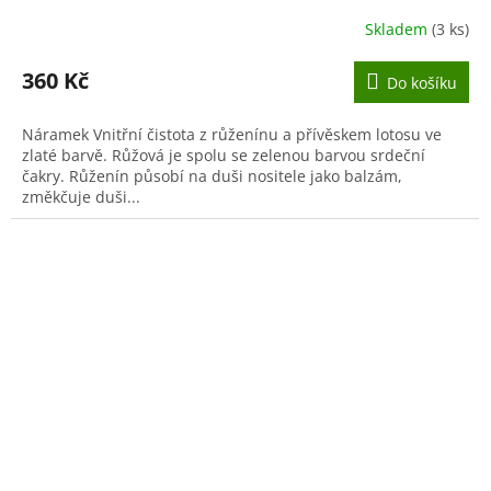
Skladem
(3 ks)
360 Kč
Do košíku
Náramek Vnitřní čistota z růženínu a přívěskem lotosu ve
zlaté barvě. Růžová je spolu se zelenou barvou srdeční
čakry. Růženín působí na duši nositele jako balzám,
změkčuje duši...