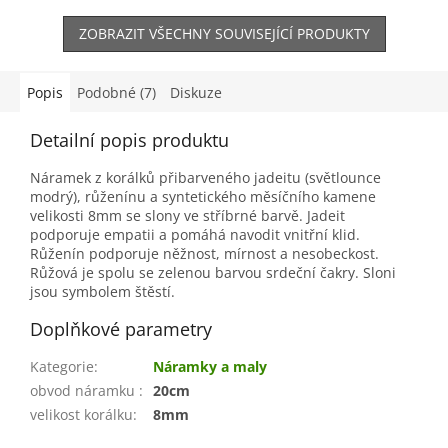
ZOBRAZIT VŠECHNY SOUVISEJÍCÍ PRODUKTY
Popis
Podobné (7)
Diskuze
Detailní popis produktu
Náramek z korálků přibarveného jadeitu (světlounce
modrý), růženínu a syntetického měsíčního kamene
velikosti 8mm se slony ve stříbrné barvě. Jadeit
podporuje empatii a pomáhá navodit vnitřní klid.
Růženín podporuje něžnost, mírnost a nesobeckost.
Růžová je spolu se zelenou barvou srdeční čakry. Sloni
jsou symbolem štěstí.
Doplňkové parametry
Kategorie
:
Náramky a maly
obvod náramku
:
20cm
velikost korálku
:
8mm