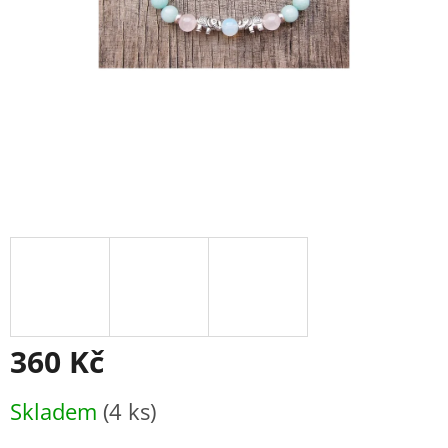
360 Kč
Měrná
Skladem
(4 ks)
cena: