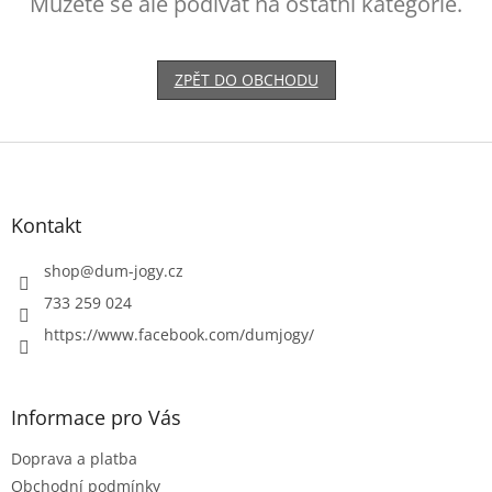
Můžete se ale podívat na ostatní kategorie.
ZPĚT DO OBCHODU
Z
á
p
a
Kontakt
t
í
shop
@
dum-jogy.cz
733 259 024
https://www.facebook.com/dumjogy/
Informace pro Vás
Doprava a platba
Obchodní podmínky