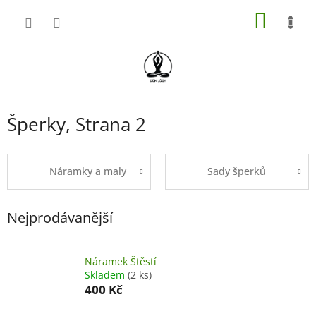
Přejít
NÁKUP
na
obsah
KOŠÍK
Šperky
, Strana 2
Náramky a maly
Sady šperků
Nejprodávanější
Náramek Štěstí
Skladem
(2 ks)
400 Kč