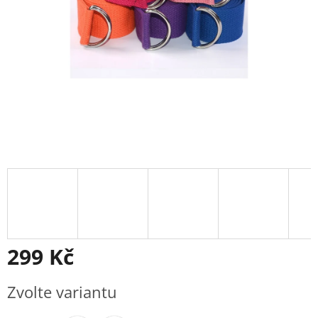
299 Kč
Měrná
Zvolte variantu
cena: