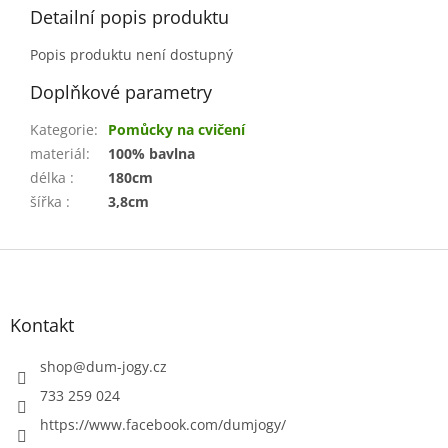
Detailní popis produktu
Popis produktu není dostupný
Doplňkové parametry
Kategorie
:
Pomůcky na cvičení
materiál
:
100% bavlna
délka
:
180cm
šířka
:
3,8cm
Z
á
p
a
Kontakt
t
í
shop
@
dum-jogy.cz
733 259 024
https://www.facebook.com/dumjogy/