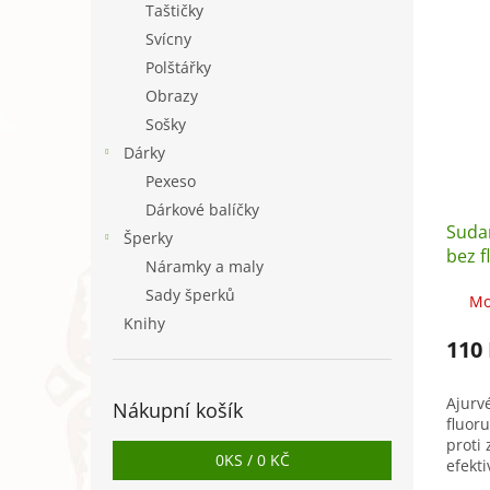
Taštičky
Svícny
Polštářky
Obrazy
Sošky
Dárky
Pexeso
Dárkové balíčky
Suda
Šperky
bez f
Náramky a maly
Sady šperků
Mo
Knihy
110
Ajurv
Nákupní košík
fluor
proti
0
KS /
0 KČ
efekt
plak 