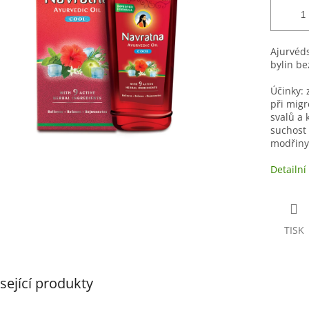
Ajurvéds
bylin be
Účinky: 
při migr
svalů a 
suchost 
modřiny
Detailní
TISK
sející produkty