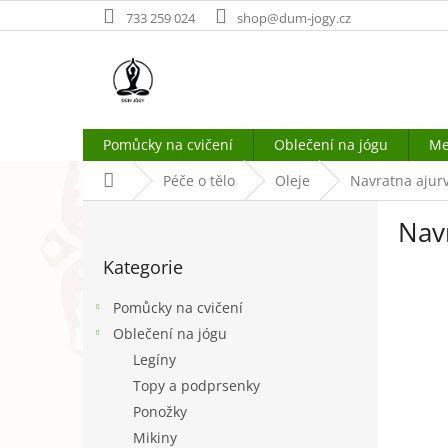
Přejít
733 259 024
shop@dum-jogy.cz
na
obsah
Pomůcky na cvičení
Oblečení na jógu
Me
Domů
Péče o tělo
Oleje
Navratna ajurv
P
Nav
o
Přeskočit
s
Kategorie
kategorie
t
r
Pomůcky na cvičení
a
Oblečení na jógu
n
Legíny
n
í
Topy a podprsenky
p
Ponožky
a
Mikiny