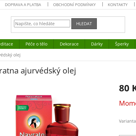
DOPRAVA A PLATBA
OBCHODNÍ PODMÍNKY
KONTAKTY
HLEDAT
ditace
Péče o tělo
Dekorace
Dárky
Šperky
édský olej
ratna ajurvédský olej
80 
Měrná
Mome
cena:
Varianta