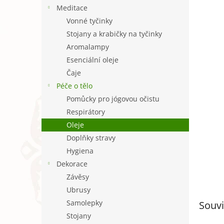
n
Meditace
e
Vonné tyčinky
l
Stojany a krabičky na tyčinky
Aromalampy
Esenciální oleje
Čaje
Péče o tělo
Pomůcky pro jógovou očistu
Respirátory
Oleje
Doplňky stravy
Hygiena
Dekorace
Závěsy
Ubrusy
Samolepky
Souvi
Stojany