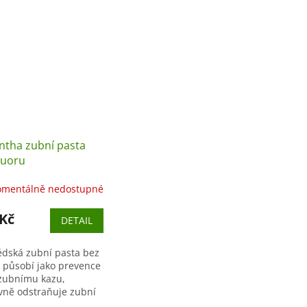
ntha zubní pasta
luoru
mentálně nedostupné
 Kč
DETAIL
édská zubní pasta bez
u působí jako prevence
 zubnímu kazu,
ivně odstraňuje zubní
a zároveň chrání