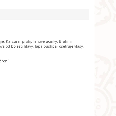
je, Karcura- protiplísňové účinky, Brahmi-
va od bolesti hlavy, Japa pushpa- ošetřuje vlasy,
áření.