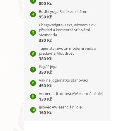
800 Kč
Bodhi yoga Rishikesh 4,5mm
950 Kč
Bhagavadgíta- Text, význam slov,
překlad a komentář Šrí Svámí
Šivánanda
330 Kč
Tajemství života- moderní věda a
pradávná Moudrost
380 Kč
Pagáč jóga
350 Kč
Vak na jógamatku stahovací
450 Kč
Verbena citrónová AW esenciální olej
130 Kč
Jalovec AW esenciální olej
160 Kč
Z
á