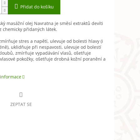
Přidat do košíku
ký masážní olej Navratna je směsí extraktů devíti
z chemicky přidaných látek.
zmírňuje stres a napětí, ulevuje od bolesti hlavy (i
éně), uklidňuje při nespavosti, ulevuje od bolestí
kloubů, zmírňuje vypadávání vlasů, ošetřuje
vlasové pokožky, ošetřuje drobná kožní poranění a
 informace
ZEPTAT SE