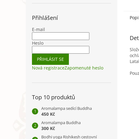
dásně
večer
Přihlášení
Popi
E-mail
Det
Heslo
Slož
ochl
PŘIHLÁSIT SE
Lata
Nová registrace
Zapomenuté heslo
Pouz
Top 10 produktů
Aromalampa sedící Buddha
450 Kč
Aromalampa Buddha
300 Kč
Bodhi yoga Rishikesh cestovní