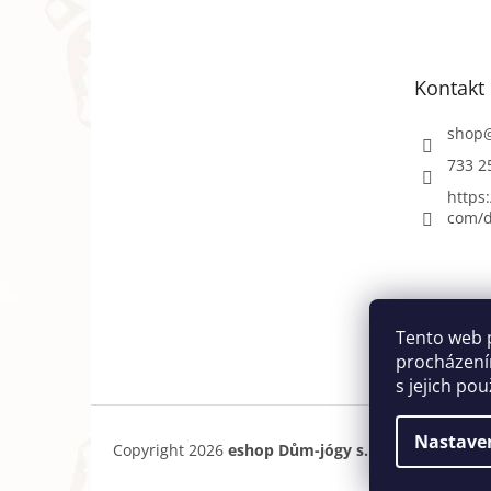
p
a
t
Kontakt
í
shop
733 2
https
com/d
Tento web 
procházení
s jejich po
Nastave
Copyright 2026
eshop Dům-jógy s.r.o.
. Všechna pr