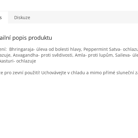
. Používejte ráno a
 nebo 20 minut po...
s
Diskuze
ailní popis produktu
ení: Bhringaraja- úleva od bolesti hlavy, Peppermint Satva- ochlazu
azuje, Asvagandha- proti svědivosti, Amla- proti lupům, Saileva- úle
kasturi- ochlazuje
e pro zevní použití! Uchovávejte v chladu a mimo přímé sluneční z