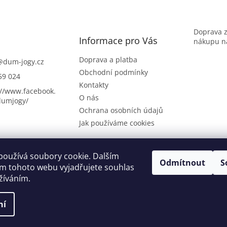
Doprava 
Informace pro Vás
nákupu na
Doprava a platba
@
dum-jogy.cz
Obchodní podmínky
59 024
Kontakty
://www.facebook.
O nás
umjogy/
Ochrana osobních údajů
Jak používáme cookies
používá soubory cookie. Dalším
Odmítnout
S
Dům jógy Praha
m tohoto webu vyjadřujete souhlas
užíváním.
ní
áva vyhrazena.
Upravit nastavení cookies